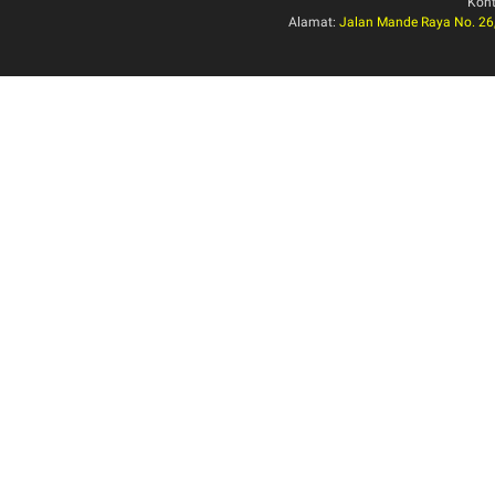
Kon
Alamat:
Jalan Mande Raya No. 26