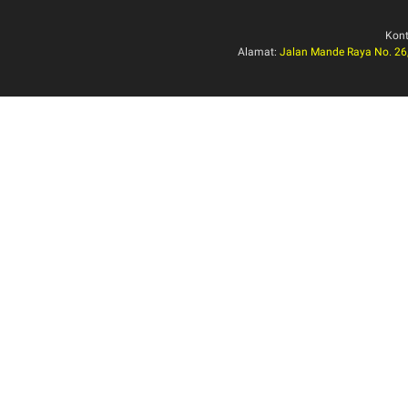
Kon
Alamat:
Jalan Mande Raya No. 26