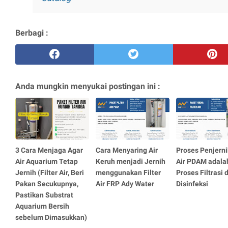
Berbagi :
Anda mungkin menyukai postingan ini :
3 Cara Menjaga Agar
Cara Menyaring Air
Proses Penjern
Air Aquarium Tetap
Keruh menjadi Jernih
Air PDAM adala
Jernih (Filter Air, Beri
menggunakan Filter
Proses Filtrasi 
Pakan Secukupnya,
Air FRP Ady Water
Disinfeksi
Pastikan Substrat
Aquarium Bersih
sebelum Dimasukkan)