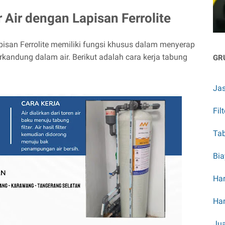
r Air dengan Lapisan Ferrolite
pisan Ferrolite memiliki fungsi khusus dalam menyerap
rkandung dalam air. Berikut adalah cara kerja tabung
GR
Jas
Fil
Tab
Bia
Har
Har
Jua