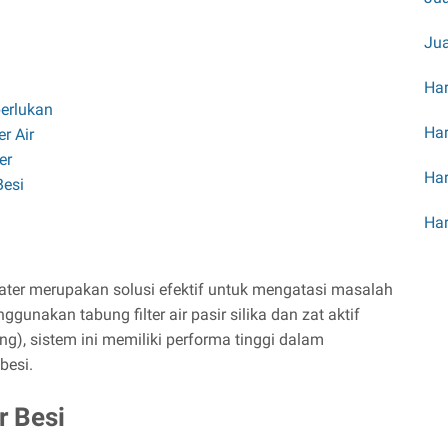
Jua
Har
erlukan
Har
r Air
er
Har
Besi
Har
 Water merupakan solusi efektif untuk mengatasi masalah
unakan tabung filter air pasir silika dan zat aktif
g), sistem ini memiliki performa tinggi dalam
besi.
r Besi