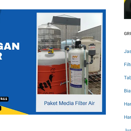
GR
Jas
Fil
Tab
Bia
Har
Har
Jua