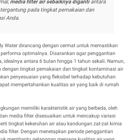
mal,
media filter air sebaiknya diganti
antara
, tergantung pada tingkat pemakaian dan
asi Anda.
 Ady Water dirancang dengan cermat untuk memastikan
da performa optimalnya. Disarankan agar penggantian
la, idealnya antara 6 bulan hingga 1 tahun sekali. Namun,
n dengan tingkat pemakaian dan tingkat kontaminasi air
nkan penyesuaian yang fleksibel terhadap kebutuhan
dapat mempertahankan kualitas air yang baik di rumah
ungan memiliki karakteristik air yang berbeda, oleh
ian media filter disesuaikan untuk mencakup variasi
perti tingkat kekeruhan air atau kandungan zat-zat kimia
dia filter. Dengan menetapkan periode penggantian
tuk membantu pelanggan menjaga kualitas air yang