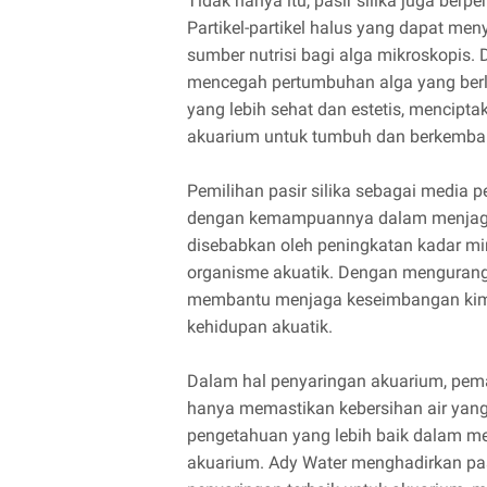
Tidak hanya itu, pasir silika juga ber
Partikel-partikel halus yang dapat me
sumber nutrisi bagi alga mikroskopis. D
mencegah pertumbuhan alga yang berl
yang lebih sehat dan estetis, mencipta
akuarium untuk tumbuh dan berkemba
Pemilihan pasir silika sebagai media
dengan kemampuannya dalam menjaga st
disebabkan oleh peningkatan kadar min
organisme akuatik. Dengan mengurangi 
membantu menjaga keseimbangan kimia
kehidupan akuatik.
Dalam hal penyaringan akuarium, pema
hanya memastikan kebersihan air yang
pengetahuan yang lebih baik dalam m
akuarium. Ady Water menghadirkan pasir