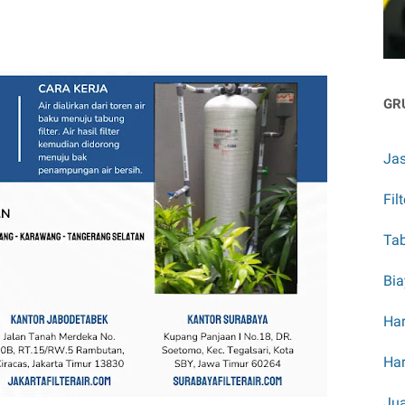
GR
Jas
Fil
Tab
Bia
Har
Har
Jua